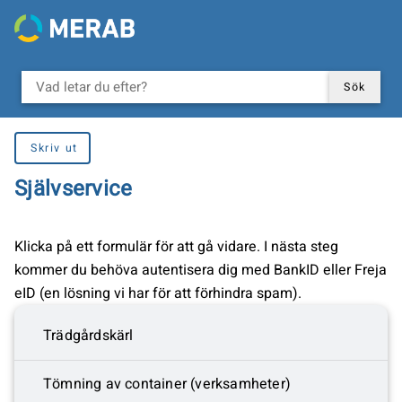
Gå till innehåll
VAD LETAR DU EFTER?
Sök
Du är här:
Skriv ut
Självservice
Klicka på ett formulär för att gå vidare. I nästa steg
kommer du behöva autentisera dig med BankID eller Freja
eID (en lösning vi har för att förhindra spam).
Trädgårdskärl
Tömning av container (verksamheter)